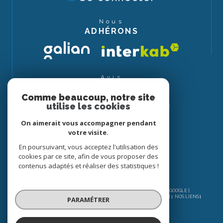
Nous
ADHÉRONS
Avis
CLIENTS
Comme beaucoup, notre site
utilise les cookies
On aimerait vous accompagner pendant
votre visite.
En poursuivant, vous acceptez l'utilisation des
cookies par ce site, afin de vous proposer des
contenus adaptés et réaliser des statistiques !
© 2026 | TOUS DROITS RÉSERVÉS | TRADUCTION POWERED BY GOOGLE |
NOS HONORAIRES
PLAN DU SITE
MENTIONS LÉGALES
ADMIN
NOS LIENS
PARAMÉTRER
POLITIQUE RGPD
COOKIES