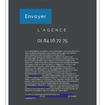
Envoyer
contacter
L'AGENCE
01 84 16 72 75
Les informations recueillies sur ce formulaire sont enregistrées
dans un fichier informatisé par La Boite Immo agissant comme
Sous-traitant du traitement pour la gestion de la
clientèle/prospects de l'Agence / du Réseau qui reste
Responsable du Traitement de vos Données personnelles. La
base légale du traitement repose sur l'intérêt légitime de
l'Agence / du Réseau. Elles sont conservées jusqu'à demande
de suppression et sont destinées à l'Agence / au Réseau.
Conformément à la loi « informatique et libertés », vous
disposez des droits d’accès, de rectification, d’effacement,
d’opposition, de limitation et de portabilité de vos données. Vous
pouvez retirer votre consentement à tout moment en
contactant directement l’Agence / Le Réseau. Consultez le
site
https://cnil.fr/fr
pour plus d’informations sur vos droits. Si vous
estimez, après avoir contacté l'Agence / le Réseau, que vos
droits « Informatique et Libertés » ne sont pas respectés, vous
pouvez adresser une réclamation à la CNIL. Nous vous informons
de l’existence de la liste d'opposition au démarchage
téléphonique « Bloctel », sur laquelle vous pouvez vous inscrire
ici :
https://www.bloctel.gouv.fr
. Dans le cadre de la protection des
Données personnelles, nous vous invitons à ne pas inscrire de
Données sensibles dans le champ de saisie libre.
Ce site est protégé par reCAPTCHA, les
Politiques de
Confidentialité
et es
Conditions d'utilisation
de Google
s'appliquent.