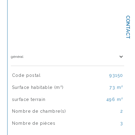
CONTACT
général
TRAD_SIROCCO_Caracteristique
Valeurs
Code postal
93150
Surface habitable (m²)
73 m²
surface terrain
496 m²
Nombre de chambre(s)
2
Nombre de pièces
3