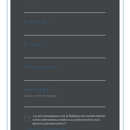
Prénom *
E-mail *
Téléphone *
Message *
J'ai pris connaissance de la Politique de confidentialité
et des informations relatives au traitement de mes
données personnelles (*)*
* Champ obligatoire