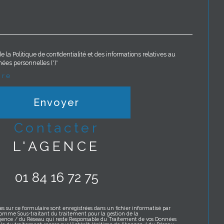
e la Politique de confidentialité et des informations relatives au
ées personnelles (*)*
ire
Envoyer
contacter
L'AGENCE
01 84 16 72 75
es sur ce formulaire sont enregistrées dans un fichier informatisé par
omme Sous-traitant du traitement pour la gestion de la
Agence / du Réseau qui reste Responsable du Traitement de vos Données