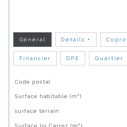
Général
Détails +
Copro
Financier
DPE
Quartier
TRAD_SIROCCO_Caracteristique
Valeurs
Code postal
Surface habitable (m²)
surface terrain
Surface loi Carrez (m²)