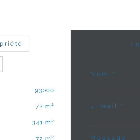
priété
Nom *
93000
E-mail *
72 m²
341 m²
Message *
72 m²