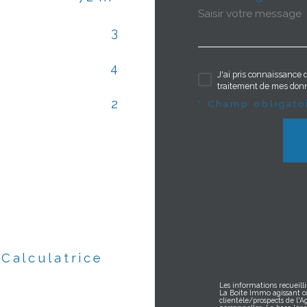
3
4
J'ai pris connaissance d
traitement de mes donn
2
* Champ obligato
Calculatrice
Les informations recueilli
La Boite Immo agissant c
clientèle/prospects de l'