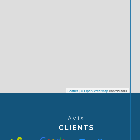
Leaflet
|
© OpenStreetMap
contributors
Avis
S
CLIENTS