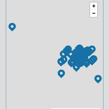
+
−
Leaflet
|
© OpenStreetMap
contributors