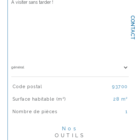
À visiter sans tarder !
CONTACT
général
TRAD_SIROCCO_Caracteristique
Valeurs
Code postal
93700
Surface habitable (m²)
28 m²
Nombre de pièces
1
Nos
OUTILS