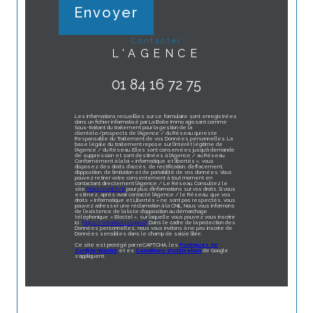
Envoyer
contacter
L'AGENCE
01 84 16 72 75
Les informations recueillies sur ce formulaire sont enregistrées
dans un fichier informatisé par La Boite Immo agissant comme
Sous-traitant du traitement pour la gestion de la
clientèle/prospects de l'Agence / du Réseau qui reste
Responsable du Traitement de vos Données personnelles. La
base légale du traitement repose sur l'intérêt légitime de
l'Agence / du Réseau. Elles sont conservées jusqu'à demande
de suppression et sont destinées à l'Agence / au Réseau.
Conformément à la loi « informatique et libertés », vous
disposez des droits d’accès, de rectification, d’effacement,
d’opposition, de limitation et de portabilité de vos données. Vous
pouvez retirer votre consentement à tout moment en
contactant directement l’Agence / Le Réseau. Consultez le
site
https://cnil.fr/fr
pour plus d’informations sur vos droits. Si vous
estimez, après avoir contacté l'Agence / le Réseau, que vos
droits « Informatique et Libertés » ne sont pas respectés, vous
pouvez adresser une réclamation à la CNIL. Nous vous informons
de l’existence de la liste d'opposition au démarchage
téléphonique « Bloctel », sur laquelle vous pouvez vous inscrire
ici :
https://www.bloctel.gouv.fr
. Dans le cadre de la protection des
Données personnelles, nous vous invitons à ne pas inscrire de
Données sensibles dans le champ de saisie libre.
Ce site est protégé par reCAPTCHA, les
Politiques de
Confidentialité
et es
Conditions d'utilisation
de Google
s'appliquent.