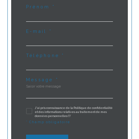
Prénom *
E-mail *
Téléphone *
Message *
J'ai pris connaissance de la Politique de confidentialité
et des informations relatives au traitement de mes
données personnelles (*)*
* Champ obligatoire