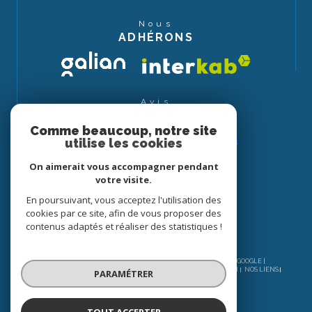
Nous
ADHÉRONS
Avis
CLIENTS
Comme beaucoup, notre site
utilise les cookies
On aimerait vous accompagner pendant
votre visite.
En poursuivant, vous acceptez l'utilisation des
cookies par ce site, afin de vous proposer des
contenus adaptés et réaliser des statistiques !
© 2026 | TOUS DROITS RÉSERVÉS | TRADUCTION POWERED BY GOOGLE |
NOS HONORAIRES
PLAN DU SITE
MENTIONS LÉGALES
ADMIN
NOS LIENS
PARAMÉTRER
POLITIQUE RGPD
COOKIES
TOUT ACCEPTER