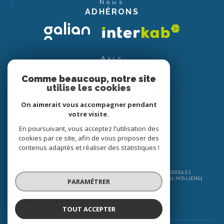
Nous
ADHÉRONS
Avis
CLIENTS
Comme beaucoup, notre site
utilise les cookies
On aimerait vous accompagner pendant
votre visite.
En poursuivant, vous acceptez l'utilisation des
cookies par ce site, afin de vous proposer des
contenus adaptés et réaliser des statistiques !
© 2026 | TOUS DROITS RÉSERVÉS | TRADUCTION POWERED BY GOOGLE |
NOS HONORAIRES
PLAN DU SITE
MENTIONS LÉGALES
ADMIN
NOS LIENS
PARAMÉTRER
POLITIQUE RGPD
COOKIES
TOUT ACCEPTER