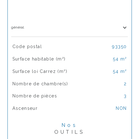
général
TRAD_SIROCCO_Caracteristique
Valeurs
Code postal
93350
Surface habitable (m²)
54 m²
Surface loi Carrez (m²)
54 m²
Nombre de chambre(s)
2
Nombre de pièces
3
Ascenseur
NON
Nos
OUTILS