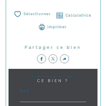
Sélectionner
Calculatrice
Imprimer
Partager ce bien
Intéressé(e) par
CE BIEN ?
Nom *