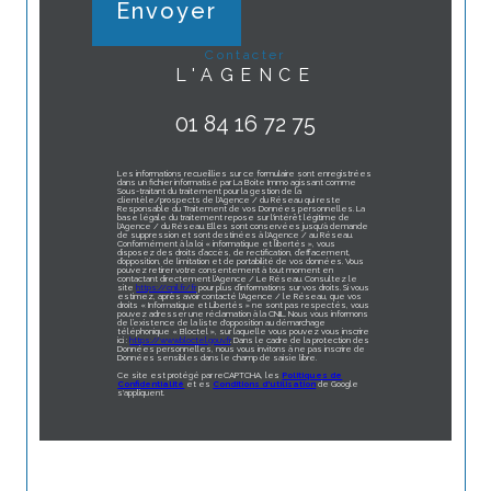
Envoyer
contacter
L'AGENCE
01 84 16 72 75
Les informations recueillies sur ce formulaire sont enregistrées
dans un fichier informatisé par La Boite Immo agissant comme
Sous-traitant du traitement pour la gestion de la
clientèle/prospects de l'Agence / du Réseau qui reste
Responsable du Traitement de vos Données personnelles. La
base légale du traitement repose sur l'intérêt légitime de
l'Agence / du Réseau. Elles sont conservées jusqu'à demande
de suppression et sont destinées à l'Agence / au Réseau.
Conformément à la loi « informatique et libertés », vous
disposez des droits d’accès, de rectification, d’effacement,
d’opposition, de limitation et de portabilité de vos données. Vous
pouvez retirer votre consentement à tout moment en
contactant directement l’Agence / Le Réseau. Consultez le
site
https://cnil.fr/fr
pour plus d’informations sur vos droits. Si vous
estimez, après avoir contacté l'Agence / le Réseau, que vos
droits « Informatique et Libertés » ne sont pas respectés, vous
pouvez adresser une réclamation à la CNIL. Nous vous informons
de l’existence de la liste d'opposition au démarchage
téléphonique « Bloctel », sur laquelle vous pouvez vous inscrire
ici :
https://www.bloctel.gouv.fr
. Dans le cadre de la protection des
Données personnelles, nous vous invitons à ne pas inscrire de
Données sensibles dans le champ de saisie libre.
Ce site est protégé par reCAPTCHA, les
Politiques de
Confidentialité
et es
Conditions d'utilisation
de Google
s'appliquent.