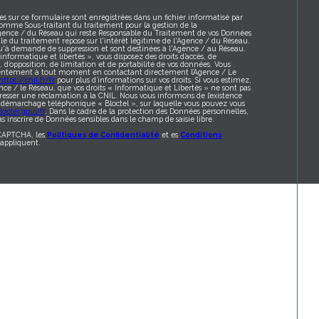
es sur ce formulaire sont enregistrées dans un fichier informatisé par
omme Sous-traitant du traitement pour la gestion de la
Agence / du Réseau qui reste Responsable du Traitement de vos Données
le du traitement repose sur l'intérêt légitime de l'Agence / du Réseau.
qu'à demande de suppression et sont destinées à l'Agence / au Réseau.
formatique et libertés », vous disposez des droits d’accès, de
t, d’opposition, de limitation et de portabilité de vos données. Vous
sentement à tout moment en contactant directement l’Agence / Le
https://cnil.fr/fr
pour plus d’informations sur vos droits. Si vous estimez,
nce / le Réseau, que vos droits « Informatique et Libertés » ne sont pas
resser une réclamation à la CNIL. Nous vous informons de l’existence
au démarchage téléphonique « Bloctel », sur laquelle vous pouvez vous
octel.gouv.fr
. Dans le cadre de la protection des Données personnelles,
s inscrire de Données sensibles dans le champ de saisie libre.
eCAPTCHA, les
Politiques de Confidentialité
et es
Conditions
appliquent.