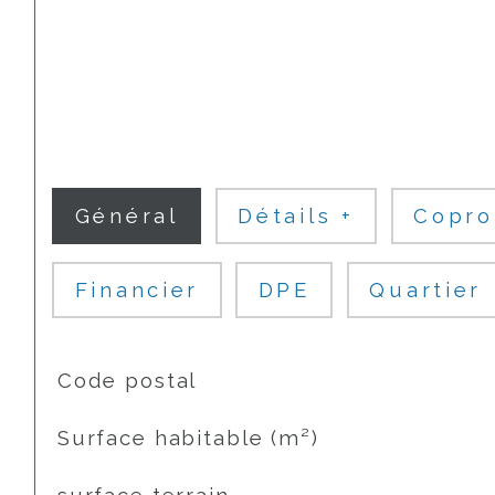
Général
Détails +
Copro
Financier
DPE
Quartier
TRAD_SIROCCO_Caracteristique
Valeurs
Code postal
Surface habitable (m²)