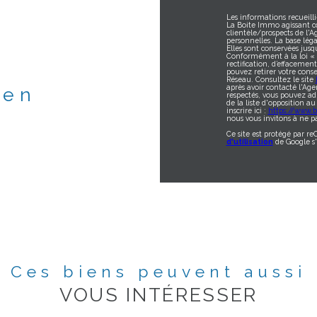
Les informations recueilli
La Boite Immo agissant c
clientèle/prospects de l'
personnelles. La base léga
Elles sont conservées jus
Conformément à la loi « in
rectification, d’effacemen
pouvez retirer votre con
Réseau. Consultez le site
après avoir contacté l'Age
ien
respectés, vous pouvez ad
de la liste d'opposition 
inscrire ici :
https://www.bl
nous vous invitons à ne pa
Ce site est protégé par r
d'utilisation
de Google s'
Ces biens peuvent aussi
VOUS INTÉRESSER