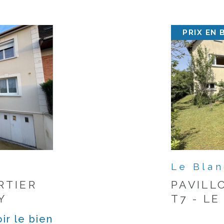
PRIX EN 
Le Blan
RTIER
PAVILL
Y
T7 - L
ir le bien