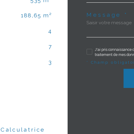
535 m²
Message *
188,65 m²
4
7
J'ai pris connaissance d
traitement de mes donn
3
* Champ obligato
Calculatrice