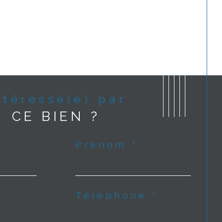
Intéressé(e) par
CE BIEN ?
Prénom *
Téléphone *