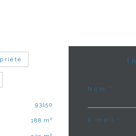
priété
Nom *
93150
E-mail *
188 m²