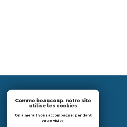
Espace
Comme beaucoup, notre site
utilise les cookies
PROPRIÉTAIRE
On aimerait vous accompagner pendant
Se connecter
votre visite.