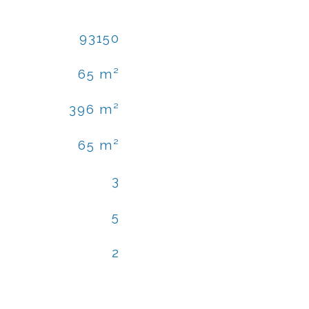
93150
65 m²
396 m²
65 m²
3
5
2