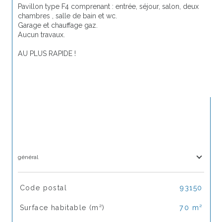
Pavillon type F4 comprenant : entrée, séjour, salon, deux 
chambres , salle de bain et wc.
Garage et chauffage gaz.
Aucun travaux.
AU PLUS RAPIDE !
général
TRAD_SIROCCO_Caracteristique
Valeurs
Code postal
93150
Surface habitable (m²)
70 m²