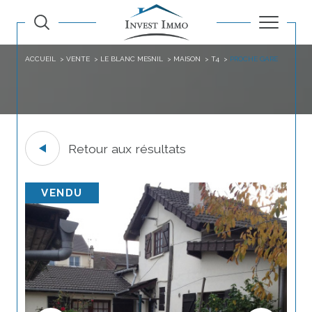
ACCUEIL
VENTE
LE BLANC MESNIL
MAISON
T4
PROCHE GARE
Retour aux résultats
VENDU