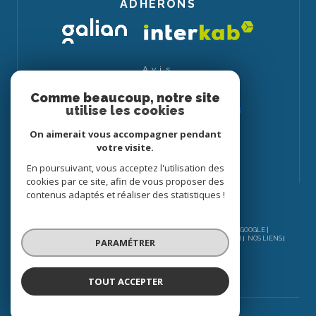
ADHÉRONS
Avis
CLIENTS
Comme beaucoup, notre site
utilise les cookies
On aimerait vous accompagner pendant
votre visite.
En poursuivant, vous acceptez l'utilisation des
cookies par ce site, afin de vous proposer des
contenus adaptés et réaliser des statistiques !
© 2026 | TOUS DROITS RÉSERVÉS | TRADUCTION POWERED BY GOOGLE |
NOS HONORAIRES
PLAN DU SITE
MENTIONS LÉGALES
ADMIN
NOS LIENS
PARAMÉTRER
POLITIQUE RGPD
COOKIES
TOUT ACCEPTER