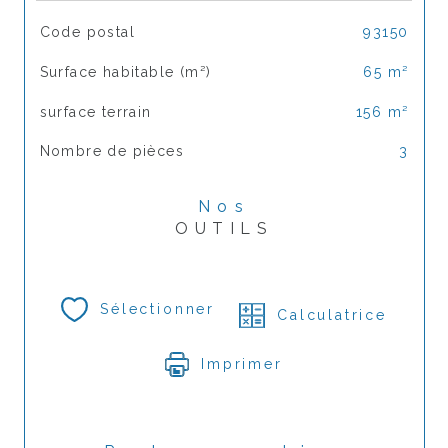
TRAD_SIROCCO_Caracteristique
Valeurs
Code postal
93150
Surface habitable (m²)
65 m²
surface terrain
156 m²
Nombre de pièces
3
Nos
OUTILS
Sélectionner
Calculatrice
Imprimer