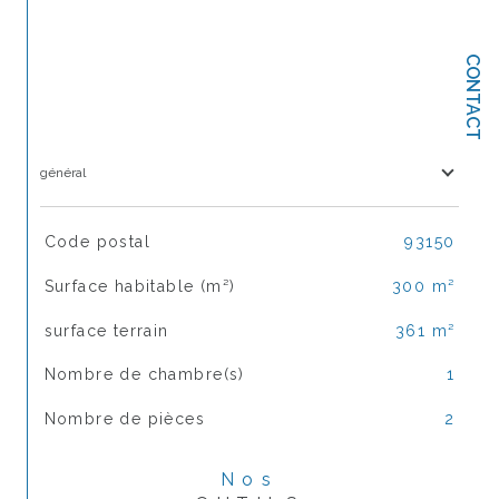
CONTACT
général
TRAD_SIROCCO_Caracteristique
Valeurs
Code postal
93150
Surface habitable (m²)
300 m²
surface terrain
361 m²
Nombre de chambre(s)
1
Nombre de pièces
2
Nos