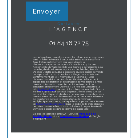
Envoyer
contacter
L'AGENCE
01 84 16 72 75
Les informations recueillies sur ce formulaire sont enregistrées
dans un fichier informatisé par La Boite Immo agissant comme
Sous-traitant du traitement pour la gestion de la
clientèle/prospects de l'Agence / du Réseau qui reste
Responsable du Traitement de vos Données personnelles. La
base légale du traitement repose sur l'intérêt légitime de
l'Agence / du Réseau. Elles sont conservées jusqu'à demande
de suppression et sont destinées à l'Agence / au Réseau.
Conformément à la loi « informatique et libertés », vous
disposez des droits d’accès, de rectification, d’effacement,
d’opposition, de limitation et de portabilité de vos données. Vous
pouvez retirer votre consentement à tout moment en
contactant directement l’Agence / Le Réseau. Consultez le
site
https://cnil.fr/fr
pour plus d’informations sur vos droits. Si vous
estimez, après avoir contacté l'Agence / le Réseau, que vos
droits « Informatique et Libertés » ne sont pas respectés, vous
pouvez adresser une réclamation à la CNIL. Nous vous informons
de l’existence de la liste d'opposition au démarchage
téléphonique « Bloctel », sur laquelle vous pouvez vous inscrire
ici :
https://www.bloctel.gouv.fr
. Dans le cadre de la protection des
Données personnelles, nous vous invitons à ne pas inscrire de
Données sensibles dans le champ de saisie libre.
Ce site est protégé par reCAPTCHA, les
Politiques de
Confidentialité
et es
Conditions d'utilisation
de Google
s'appliquent.