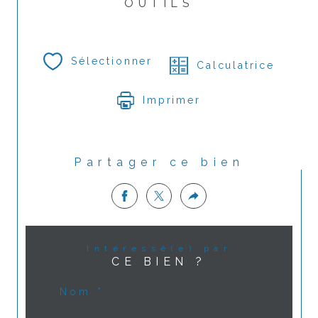
OUTILS
Sélectionner
Calculatrice
Imprimer
Partager ce bien
Intéressé(e) par
CE BIEN ?
Nom *