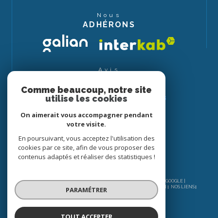
Nous
ADHÉRONS
Avis
CLIENTS
Comme beaucoup, notre site
utilise les cookies
On aimerait vous accompagner pendant
votre visite.
En poursuivant, vous acceptez l'utilisation des
cookies par ce site, afin de vous proposer des
contenus adaptés et réaliser des statistiques !
© 2026 | TOUS DROITS RÉSERVÉS | TRADUCTION POWERED BY GOOGLE |
NOS HONORAIRES
PLAN DU SITE
MENTIONS LÉGALES
ADMIN
NOS LIENS
PARAMÉTRER
POLITIQUE RGPD
COOKIES
TOUT ACCEPTER