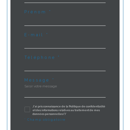
Prénom *
E-mail *
Téléphone *
Message *
J'ai pris connaissance de la Politique de confidentialité
et des informations relatives au traitement de mes
données personnelles (*)*
* Champ obligatoire