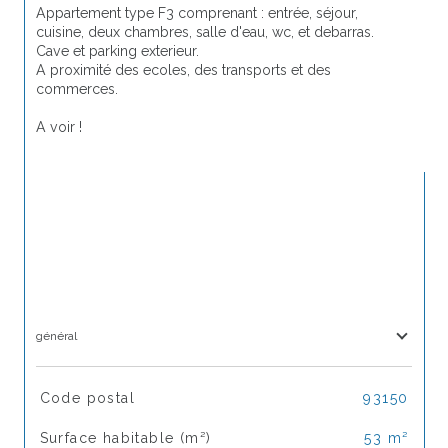
Appartement type F3 comprenant : entrée, séjour, 
cuisine, deux chambres, salle d'eau, wc, et debarras.
Cave et parking exterieur.
A proximité des ecoles, des transports et des 
commerces.
A voir !
général
TRAD_SIROCCO_Caracteristique
Valeurs
Code postal
93150
Surface habitable (m²)
53 m²