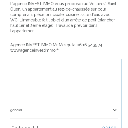
L'agence INVEST IMMO vous propose rue Voltaire à Saint 
Ouen, un appartement au rez-de-chaussée sur cour 
comprenant pièce principale, cuisine, salle d'eau avec 
WC. L'immeuble fait l'objet d'un arrêté de péril (plancher 
haut 1er et 2ème étage), Travaux à prévoir dans 
l'appartement.
Agence INVEST IMMO Mr Mesquita 06.16.52.35.74 
www.agenceinvestimmo.fr
général
TRAD_SIROCCO_Caracteristique
Valeurs
Code postal
93400