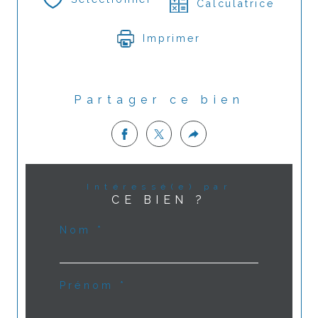
Calculatrice
Imprimer
Partager ce bien
Intéressé(e) par
CE BIEN ?
Nom *
Prénom *