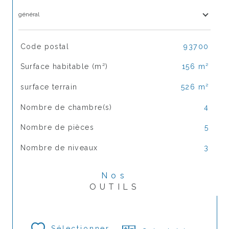
général
TRAD_SIROCCO_Caracteristique
Valeurs
Code postal
93700
Surface habitable (m²)
156 m²
surface terrain
526 m²
Nombre de chambre(s)
4
Nombre de pièces
5
Nombre de niveaux
3
Nos
OUTILS
Sélectionner