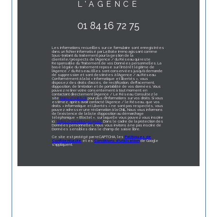
L'AGENCE
01 84 16 72 75
Les informations recueillies sur ce formulaire sont enregistrées
dans un fichier informatisé par La Boite Immo agissant comme
Sous-traitant du traitement pour la gestion de la
clientèle/prospects de l'Agence / du Réseau qui reste
Responsable du Traitement de vos Données personnelles. La
base légale du traitement repose sur l'intérêt légitime de
l'Agence / du Réseau. Elles sont conservées jusqu'à demande
de suppression et sont destinées à l'Agence / au Réseau.
Conformément à la loi « informatique et libertés », vous
disposez des droits d’accès, de rectification, d’effacement,
d’opposition, de limitation et de portabilité de vos données. Vous
pouvez retirer votre consentement à tout moment en
contactant directement l’Agence / Le Réseau. Consultez le
site
https://cnil.fr/fr
pour plus d’informations sur vos droits. Si vous
estimez, après avoir contacté l'Agence / le Réseau, que vos
droits « Informatique et Libertés » ne sont pas respectés, vous
pouvez adresser une réclamation à la CNIL. Nous vous informons
de l’existence de la liste d'opposition au démarchage
téléphonique « Bloctel », sur laquelle vous pouvez vous inscrire
ici :
https://www.bloctel.gouv.fr
. Dans le cadre de la protection des
Données personnelles, nous vous invitons à ne pas inscrire de
Données sensibles dans le champ de saisie libre.
Ce site est protégé par reCAPTCHA, les
Politiques de
Confidentialité
et es
Conditions d'utilisation
de Google
s'appliquent.