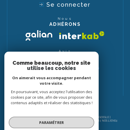
Se connecter
Nous
ADHÉRONS
Avis
CLIENTS
Comme beaucoup, notre site
utilise les cookies
On aimerait vous accompagner pendant
votre visite.
En poursuivant, vous acceptez l'utilisation des
cookies par ce site, afin de vous proposer des
contenus adaptés et réaliser des statistiques !
© 2026 | TOUS DROITS RÉSERVÉS | TRADUCTION POWERED BY GOOGLE |
NOS HONORAIRES
PLAN DU SITE
MENTIONS LÉGALES
ADMIN
NOS LIENS
PARAMÉTRER
POLITIQUE RGPD
COOKIES