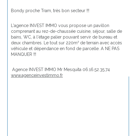
Bondy proche Tram, très bon secteur !!! 
L'agence INVEST IMMO vous propose un pavillon 
comprenant au rez-de-chaussée cuisine, séjour, salle de 
bains, WC, à l'étage palier pouvant servir de bureau et 
deux chambres. Le tout sur 220m² de terrain avec accès 
véhicule et dépendance en fond de parcelle. A NE PAS 
MANQUER !!!
 Agence INVEST IMMO Mr Mesquita 06.16.52.35.74 
www.agenceinvestimmo.fr