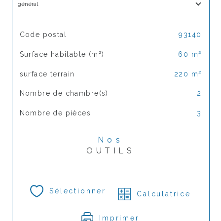
général
TRAD_SIROCCO_Caracteristique
Valeurs
Code postal
93140
Surface habitable (m²)
60 m²
surface terrain
220 m²
Nombre de chambre(s)
2
Nombre de pièces
3
Nos
OUTILS
Sélectionner
Calculatrice
Imprimer