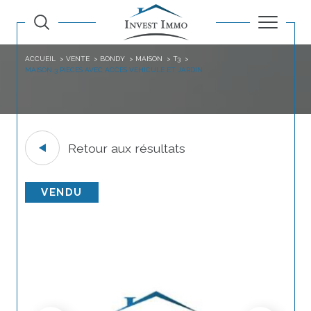
ACCUEIL
VENTE
BONDY
MAISON
T3
MAISON 3 PIECES AVEC ACCES VEHICULE ET JARDIN
Retour aux résultats
VENDU