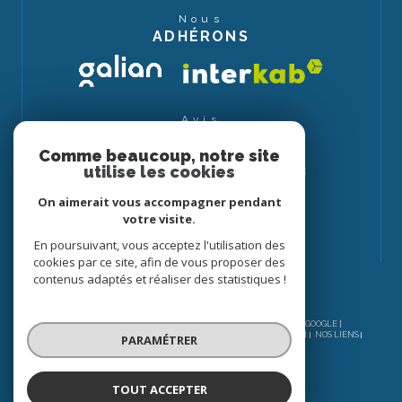
Nous
ADHÉRONS
Avis
CLIENTS
Comme beaucoup, notre site
utilise les cookies
On aimerait vous accompagner pendant
votre visite.
En poursuivant, vous acceptez l'utilisation des
cookies par ce site, afin de vous proposer des
contenus adaptés et réaliser des statistiques !
© 2026 | TOUS DROITS RÉSERVÉS | TRADUCTION POWERED BY GOOGLE |
NOS HONORAIRES
PLAN DU SITE
MENTIONS LÉGALES
ADMIN
NOS LIENS
PARAMÉTRER
POLITIQUE RGPD
COOKIES
TOUT ACCEPTER