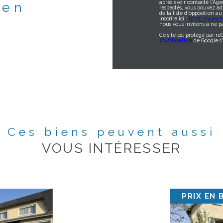
après avoir contacté l'Age
ien
respectés, vous pouvez ad
de la liste d'opposition 
inscrire ici :
https://www.bl
nous vous invitons à ne pa
Ce site est protégé par r
d'utilisation
de Google s'
Ces biens peuvent aussi
VOUS INTÉRESSER
PRIX EN 