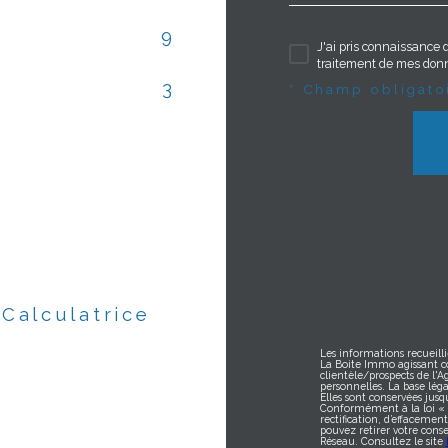
9
J'ai pris connaissance d
traitement de mes donn
3
* Champ obligato
Calculatrice
Les informations recueilli
La Boite Immo agissant c
clientèle/prospects de l'
personnelles. La base léga
Elles sont conservées jus
Conformément à la loi « in
rectification, d’effacemen
pouvez retirer votre con
Réseau. Consultez le site