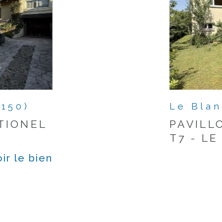
3150)
Le Blan
TIONEL
PAVILL
T7 - L
ir le bien