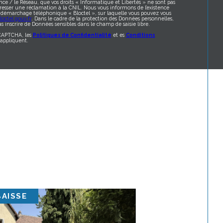
nce / le Réseau, que vos droits « Informatique et Libertés » ne sont pas
resser une réclamation à la CNIL. Nous vous informons de l’existence
au démarchage téléphonique « Bloctel », sur laquelle vous pouvez vous
octel.gouv.fr
. Dans le cadre de la protection des Données personnelles,
s inscrire de Données sensibles dans le champ de saisie libre.
eCAPTCHA, les
Politiques de Confidentialité
et es
Conditions
appliquent.
BAISSE