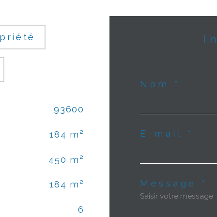
priété
Nom *
93600
E-mail *
184 m²
450 m²
Message *
184 m²
6