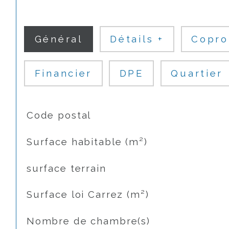
Général
Détails +
Copro
Financier
DPE
Quartier
TRAD_SIROCCO_Caracteristique
Valeurs
Code postal
Surface habitable (m²)
surface terrain
Surface loi Carrez (m²)
Nombre de chambre(s)