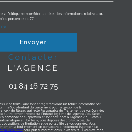
e la Politique de confidentialité et des informations relatives au
ées personnelles (*)*
ire
Envoyer
contacter
L'AGENCE
01 84 16 72 75
es sur ce formulaire sont enregistrées dans un fichier informatisé par
omme Sous-traitant du traitement pour la gestion de la
Agence / du Réseau qui reste Responsable du Traitement de vos Données
le du traitement repose sur l'intérêt légitime de l'Agence / du Réseau.
qu'à demande de suppression et sont destinées à l'Agence / au Réseau.
formatique et libertés », vous disposez des droits d’accès, de
t, d’opposition, de limitation et de portabilité de vos données. Vous
sentement à tout moment en contactant directement l’Agence / Le
https://cnil.fr/fr
pour plus d’informations sur vos droits. Si vous estimez,