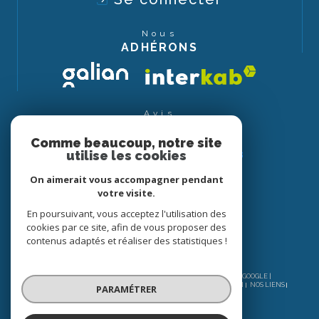
Nous
ADHÉRONS
Avis
CLIENTS
Comme beaucoup, notre site
utilise les cookies
On aimerait vous accompagner pendant
votre visite.
En poursuivant, vous acceptez l'utilisation des
cookies par ce site, afin de vous proposer des
contenus adaptés et réaliser des statistiques !
© 2026 | TOUS DROITS RÉSERVÉS | TRADUCTION POWERED BY GOOGLE |
NOS HONORAIRES
PLAN DU SITE
MENTIONS LÉGALES
ADMIN
NOS LIENS
PARAMÉTRER
POLITIQUE RGPD
COOKIES