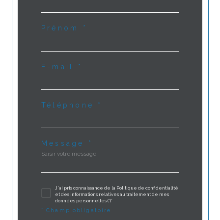
Prénom *
E-mail *
Téléphone *
Message *
J'ai pris connaissance de la Politique de confidentialité
et des informations relatives au traitement de mes
données personnelles (*)*
* Champ obligatoire