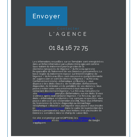
Envoyer
contacter
L'AGENCE
01 84 16 72 75
Les informations recueillies sur ce formulaire sont enregistrées
dans un fichier informatisé par La Boite Immo agissant comme
Sous-traitant du traitement pour la gestion de la
clientèle/prospects de l'Agence / du Réseau qui reste
Responsable du Traitement de vos Données personnelles. La
base légale du traitement repose sur l'intérêt légitime de
l'Agence / du Réseau. Elles sont conservées jusqu'à demande
de suppression et sont destinées à l'Agence / au Réseau.
Conformément à la loi « informatique et libertés », vous
disposez des droits d’accès, de rectification, d’effacement,
d’opposition, de limitation et de portabilité de vos données. Vous
pouvez retirer votre consentement à tout moment en
contactant directement l’Agence / Le Réseau. Consultez le
site
https://cnil.fr/fr
pour plus d’informations sur vos droits. Si vous
estimez, après avoir contacté l'Agence / le Réseau, que vos
droits « Informatique et Libertés » ne sont pas respectés, vous
pouvez adresser une réclamation à la CNIL. Nous vous informons
de l’existence de la liste d'opposition au démarchage
téléphonique « Bloctel », sur laquelle vous pouvez vous inscrire
ici :
https://www.bloctel.gouv.fr
. Dans le cadre de la protection des
Données personnelles, nous vous invitons à ne pas inscrire de
Données sensibles dans le champ de saisie libre.
Ce site est protégé par reCAPTCHA, les
Politiques de
Confidentialité
et es
Conditions d'utilisation
de Google
s'appliquent.