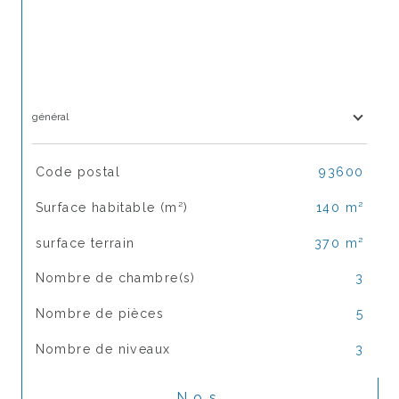
général
TRAD_SIROCCO_Caracteristique
Valeurs
Code postal
93600
Surface habitable (m²)
140 m²
surface terrain
370 m²
Nombre de chambre(s)
3
Nombre de pièces
5
Nombre de niveaux
3
Nos