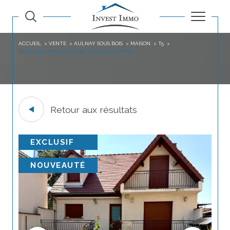
ACCUEIL
VENTE
AULNAY SOUS BOIS
MAISON
T5
PAVILLON FAMILIAL T5 SECTEUR TOUR EIFFEL
Retour aux résultats
EXCLUSIF
NOUVEAUTÉ