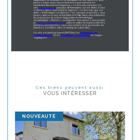
d’opposition, de limitation et de portabilité de vos données. Vous
pouvez retirer votre consentement à tout moment en
contactant directement l’Agence / Le Réseau. Consultez le
site
https://cnil.fr/fr
pour plus d’informations sur vos droits. Si vous
estimez, après avoir contacté l'Agence / le Réseau, que vos
droits « Informatique et Libertés » ne sont pas respectés, vous
pouvez adresser une réclamation à la CNIL. Nous vous informons
de l’existence de la liste d'opposition au démarchage
téléphonique « Bloctel », sur laquelle vous pouvez vous inscrire
ici :
https://www.bloctel.gouv.fr
. Dans le cadre de la protection des
Données personnelles, nous vous invitons à ne pas inscrire de
Données sensibles dans le champ de saisie libre.
Ce site est protégé par reCAPTCHA, les
Politiques de
Confidentialité
et es
Conditions d'utilisation
de Google
s'appliquent.
Ces biens peuvent aussi
VOUS INTÉRESSER
NOUVEAUTÉ