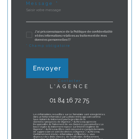
Message *
J'ai pris connaissance de la Politique de confidentialité
et des informations relatives au traitement de mes
données personnelles (*)*
* Champ obligatoire
Envoyer
contacter
L'AGENCE
01 84 16 72 75
Les informations recueillies sur ce formulaire sont enregistrées
dans un fichier informatisé par La Boite Immo agissant comme
Sous-traitant du traitement pour la gestion de la
clientèle/prospects de l'Agence / du Réseau qui reste
Responsable du Traitement de vos Données personnelles. La
base légale du traitement repose sur l'intérêt légitime de
l'Agence / du Réseau. Elles sont conservées jusqu'à demande
de suppression et sont destinées à l'Agence / au Réseau.
Conformément à la loi « informatique et libertés », vous
disposez des droits d’accès, de rectification, d’effacement,