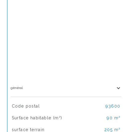
général
TRAD_SIROCCO_Caracteristique
Valeurs
Code postal
93600
Surface habitable (m²)
90 m²
surface terrain
205 m²