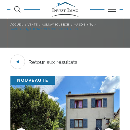
ACCUEIL
VENTE
AULNAY SOUS BOIS
MAISON
T5
PAVILLON T5 AULNAY SOUS BOIS SECTEUR SUD
Retour aux résultats
NOUVEAUTÉ