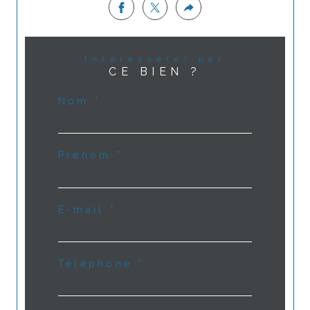
Intéressé(e) par
CE BIEN ?
Nom *
Prénom *
E-mail *
Téléphone *