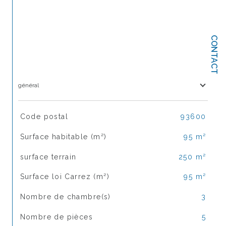
CONTACT
général
TRAD_SIROCCO_Caracteristique
Valeurs
Code postal
93600
Surface habitable (m²)
95 m²
surface terrain
250 m²
Surface loi Carrez (m²)
95 m²
Nombre de chambre(s)
3
Nombre de pièces
5