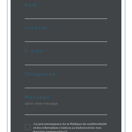
Nom *
Prénom *
E-mail *
Téléphone *
Message *
J'ai pris connaissance de la Politique de confidentialité
et des informations relatives au traitement de mes
données personnelles (*)*