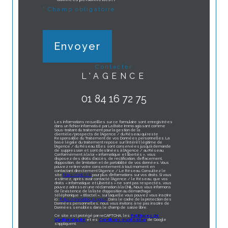
* Champ obligatoire
Envoyer
contacter
L'AGENCE
01 84 16 72 75
Les informations recueillies sur ce formulaire sont enregistrées
dans un fichier informatisé par La Boite Immo agissant comme
Sous-traitant du traitement pour la gestion de la
clientèle/prospects de l'Agence / du Réseau qui reste
Responsable du Traitement de vos Données personnelles. La
base légale du traitement repose sur l'intérêt légitime de
l'Agence / du Réseau. Elles sont conservées jusqu'à demande
de suppression et sont destinées à l'Agence / au Réseau.
Conformément à la loi « informatique et libertés », vous
disposez des droits d’accès, de rectification, d’effacement,
d’opposition, de limitation et de portabilité de vos données. Vous
pouvez retirer votre consentement à tout moment en
contactant directement l’Agence / Le Réseau. Consultez le
site
https://cnil.fr/fr
pour plus d’informations sur vos droits. Si vous
estimez, après avoir contacté l'Agence / le Réseau, que vos
droits « Informatique et Libertés » ne sont pas respectés, vous
pouvez adresser une réclamation à la CNIL. Nous vous informons
de l’existence de la liste d'opposition au démarchage
téléphonique « Bloctel », sur laquelle vous pouvez vous inscrire
ici :
https://www.bloctel.gouv.fr
. Dans le cadre de la protection des
Données personnelles, nous vous invitons à ne pas inscrire de
Données sensibles dans le champ de saisie libre.
Ce site est protégé par reCAPTCHA, les
Politiques de
Confidentialité
et es
Conditions d'utilisation
de Google
s'appliquent.