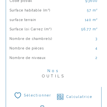
TRAD_SIROCCO_Caracteristique
Valeurs
Code postal
93600
Surface habitable (m²)
57 m²
surface terrain
140 m²
Surface loi Carrez (m²)
56,77 m²
Nombre de chambre(s)
3
Nombre de pièces
4
Nombre de niveaux
2
Nos
OUTILS
Sélectionner
Calculatrice