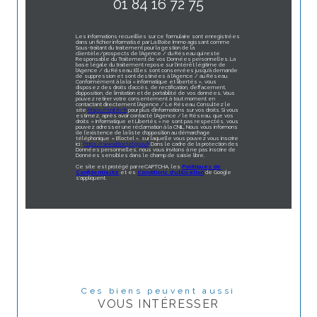
01 84 16 72 75
Les informations recueillies sur ce formulaire sont enregistrées
dans un fichier informatisé par La Boite Immo agissant comme
Sous-traitant du traitement pour la gestion de la
clientèle/prospects de l'Agence / du Réseau qui reste
Responsable du Traitement de vos Données personnelles. La
base légale du traitement repose sur l'intérêt légitime de
l'Agence / du Réseau. Elles sont conservées jusqu'à demande
de suppression et sont destinées à l'Agence / au Réseau.
Conformément à la loi « informatique et libertés », vous
disposez des droits d’accès, de rectification, d’effacement,
d’opposition, de limitation et de portabilité de vos données. Vous
pouvez retirer votre consentement à tout moment en
contactant directement l’Agence / Le Réseau. Consultez le
site
https://cnil.fr/fr
pour plus d’informations sur vos droits. Si vous
estimez, après avoir contacté l'Agence / le Réseau, que vos
droits « Informatique et Libertés » ne sont pas respectés, vous
pouvez adresser une réclamation à la CNIL. Nous vous informons
de l’existence de la liste d'opposition au démarchage
téléphonique « Bloctel », sur laquelle vous pouvez vous inscrire
ici :
https://www.bloctel.gouv.fr
. Dans le cadre de la protection des
Données personnelles, nous vous invitons à ne pas inscrire de
Données sensibles dans le champ de saisie libre.
Ce site est protégé par reCAPTCHA, les
Politiques de
Confidentialité
et es
Conditions d'utilisation
de Google
s'appliquent.
Ces biens peuvent aussi
VOUS INTÉRESSER