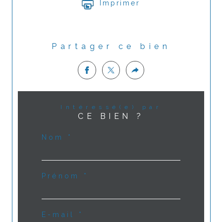
Imprimer
Partager ce bien
Intéressé(e) par
CE BIEN ?
Nom *
Prénom *
E-mail *