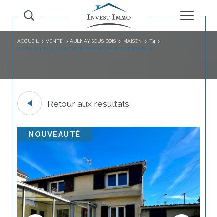
ACCUEIL
VENTE
AULNAY SOUS BOIS
MAISON
T4
PAVILLON T4 AULNAY SOUS BOIS SECTEUR NONNEVILLE
Retour aux résultats
NOUVEAUTÉ