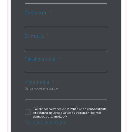
Prénom *
E-mail *
Téléphone *
Message *
J'ai pris connaissance de la Politique de confidentialité
et des informations relatives au traitement de mes
données personnelles (*)*
* Champ obligatoire