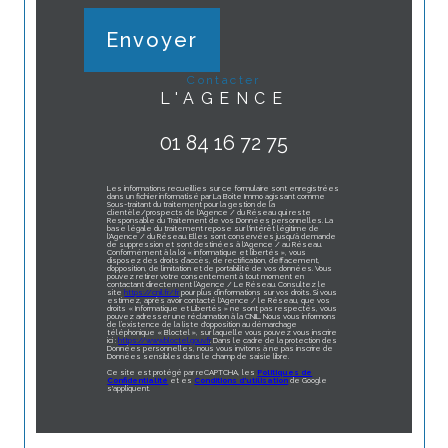
Envoyer
contacter
L'AGENCE
01 84 16 72 75
Les informations recueillies sur ce formulaire sont enregistrées
dans un fichier informatisé par La Boite Immo agissant comme
Sous-traitant du traitement pour la gestion de la
clientèle/prospects de l'Agence / du Réseau qui reste
Responsable du Traitement de vos Données personnelles. La
base légale du traitement repose sur l'intérêt légitime de
l'Agence / du Réseau. Elles sont conservées jusqu'à demande
de suppression et sont destinées à l'Agence / au Réseau.
Conformément à la loi « informatique et libertés », vous
disposez des droits d’accès, de rectification, d’effacement,
d’opposition, de limitation et de portabilité de vos données. Vous
pouvez retirer votre consentement à tout moment en
contactant directement l’Agence / Le Réseau. Consultez le
site
https://cnil.fr/fr
pour plus d’informations sur vos droits. Si vous
estimez, après avoir contacté l'Agence / le Réseau, que vos
droits « Informatique et Libertés » ne sont pas respectés, vous
pouvez adresser une réclamation à la CNIL. Nous vous informons
de l’existence de la liste d'opposition au démarchage
téléphonique « Bloctel », sur laquelle vous pouvez vous inscrire
ici :
https://www.bloctel.gouv.fr
. Dans le cadre de la protection des
Données personnelles, nous vous invitons à ne pas inscrire de
Données sensibles dans le champ de saisie libre.
Ce site est protégé par reCAPTCHA, les
Politiques de
Confidentialité
et es
Conditions d'utilisation
de Google
s'appliquent.