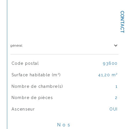
CONTACT
général
TRAD_SIROCCO_Caracteristique
Valeurs
Code postal
93600
Surface habitable (m²)
41,20 m²
Nombre de chambre(s)
1
Nombre de pièces
2
Ascenseur
OUI
Nos