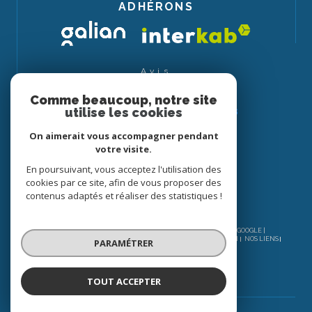
ADHÉRONS
Avis
CLIENTS
Comme beaucoup, notre site
utilise les cookies
On aimerait vous accompagner pendant
votre visite.
En poursuivant, vous acceptez l'utilisation des
cookies par ce site, afin de vous proposer des
contenus adaptés et réaliser des statistiques !
© 2026 | TOUS DROITS RÉSERVÉS | TRADUCTION POWERED BY GOOGLE |
NOS HONORAIRES
PLAN DU SITE
MENTIONS LÉGALES
ADMIN
NOS LIENS
PARAMÉTRER
POLITIQUE RGPD
COOKIES
TOUT ACCEPTER