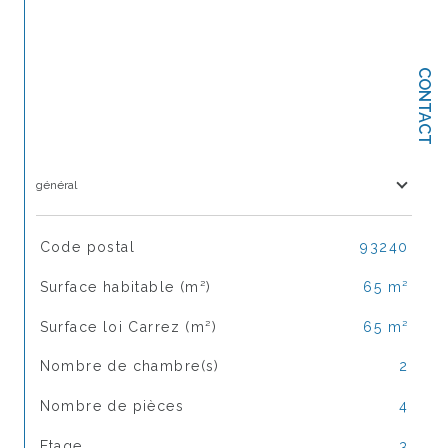
CONTACT
général
TRAD_SIROCCO_Caracteristique
Valeurs
Code postal
93240
Surface habitable (m²)
65 m²
Surface loi Carrez (m²)
65 m²
Nombre de chambre(s)
2
Nombre de pièces
4
Etage
3