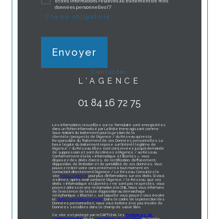
et des informations relatives au traitement de mes
données personnelles (*)*
* Champ obligatoire
Envoyer
contacter
L'AGENCE
01 84 16 72 75
Les informations recueillies sur ce formulaire sont enregistrées
dans un fichier informatisé par La Boite Immo agissant comme
Sous-traitant du traitement pour la gestion de la
clientèle/prospects de l'Agence / du Réseau qui reste
Responsable du Traitement de vos Données personnelles. La
base légale du traitement repose sur l'intérêt légitime de
l'Agence / du Réseau. Elles sont conservées jusqu'à demande
de suppression et sont destinées à l'Agence / au Réseau.
Conformément à la loi « informatique et libertés », vous
disposez des droits d’accès, de rectification, d’effacement,
d’opposition, de limitation et de portabilité de vos données. Vous
pouvez retirer votre consentement à tout moment en
contactant directement l’Agence / Le Réseau. Consultez le
site
https://cnil.fr/fr
pour plus d’informations sur vos droits. Si vous
estimez, après avoir contacté l'Agence / le Réseau, que vos
droits « Informatique et Libertés » ne sont pas respectés, vous
pouvez adresser une réclamation à la CNIL. Nous vous informons
de l’existence de la liste d'opposition au démarchage
téléphonique « Bloctel », sur laquelle vous pouvez vous inscrire
ici :
https://www.bloctel.gouv.fr
. Dans le cadre de la protection des
Données personnelles, nous vous invitons à ne pas inscrire de
Données sensibles dans le champ de saisie libre.
Ce site est protégé par reCAPTCHA, les
Politiques de
Confidentialité
et es
Conditions d'utilisation
de Google