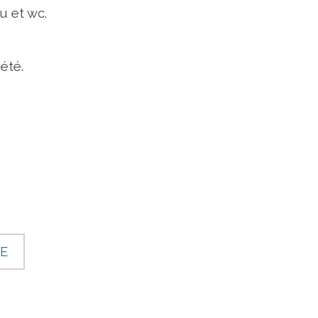
au et wc.
été.
E