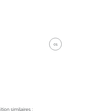
01
tion similaires :