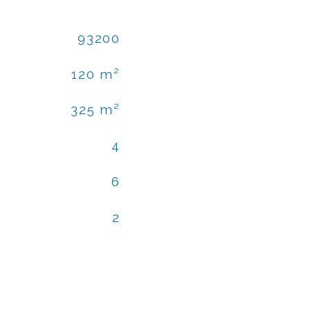
93200
120 m²
325 m²
4
6
2