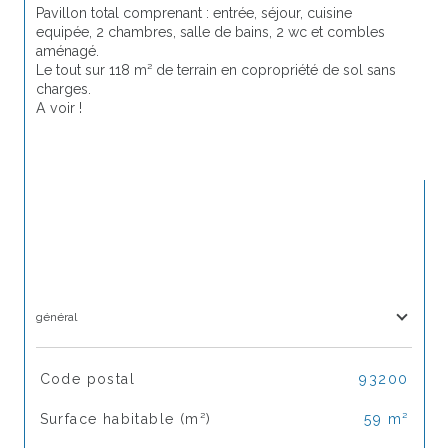
Pavillon total comprenant : entrée, séjour, cuisine 
equipée, 2 chambres, salle de bains, 2 wc et combles 
aménagé.
Le tout sur 118 m² de terrain en copropriété de sol sans 
charges.
A voir !
général
TRAD_SIROCCO_Caracteristique
Valeurs
Code postal
93200
Surface habitable (m²)
59 m²