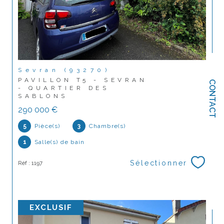
Sevran (93270)
PAVILLON T5 - SEVRAN
CONTACT
- QUARTIER DES
SABLONS
290 000 €
5
Pièce(s)
3
Chambre(s)
1
Salle(s) de bain
Sélectionner
Réf : 1197
EXCLUSIF