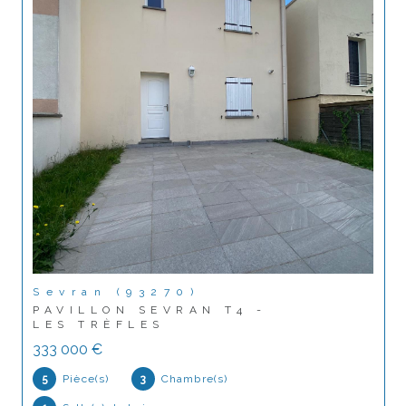
Sevran (93270)
PAVILLON SEVRAN T4 -
LES TRÈFLES
333 000 €
5
Pièce(s)
3
Chambre(s)