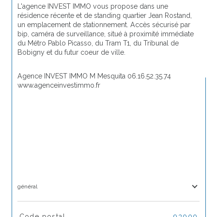
L'agence INVEST IMMO vous propose dans une 
résidence récente et de standing quartier Jean Rostand, 
un emplacement de stationnement. Accès sécurisé par 
bip, caméra de surveillance, situé à proximité immédiate 
du Métro Pablo Picasso, du Tram T1, du Tribunal de 
Bobigny et du futur coeur de ville.
Agence INVEST IMMO M Mesquita 06.16.52.35.74 
www.agenceinvestimmo.fr
général
TRAD_SIROCCO_Caracteristique
Valeurs
Code postal
93000