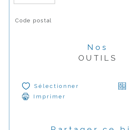
TRAD_SIROCCO_Caracteristique
Valeurs
Code postal
Nos
OUTILS
Sélectionner
Imprimer
Partager ce b