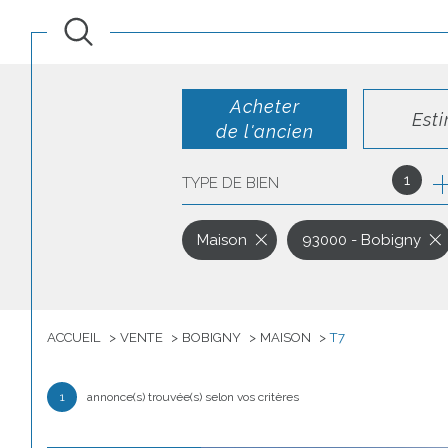
Acheter
Est
de l'ancien
1
TYPE DE BIEN
de l'ancien
de l'immo pro
Maison
93000 - Bobigny
ACCUEIL
VENTE
BOBIGNY
MAISON
T7
1
annonce(s) trouvée(s) selon vos critères