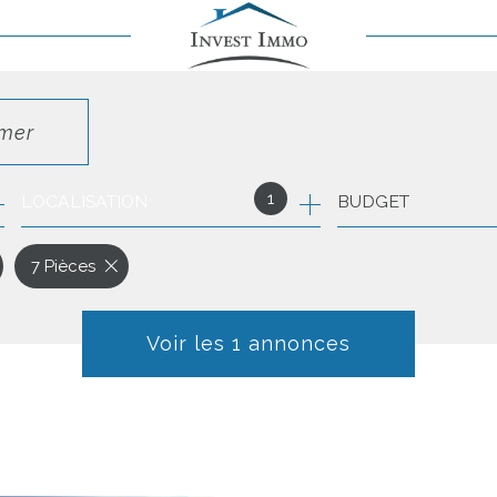
imer
1
LOCALISATION
BUDGET
7 Pièces
Voir les
1
annonces