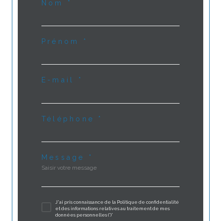
Nom *
Prénom *
E-mail *
Téléphone *
Message *
J'ai pris connaissance de la Politique de confidentialité
et des informations relatives au traitement de mes
données personnelles (*)*