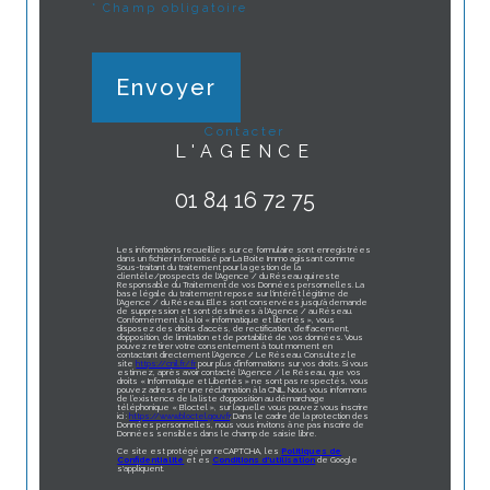
* Champ obligatoire
Envoyer
contacter
L'AGENCE
01 84 16 72 75
Les informations recueillies sur ce formulaire sont enregistrées
dans un fichier informatisé par La Boite Immo agissant comme
Sous-traitant du traitement pour la gestion de la
clientèle/prospects de l'Agence / du Réseau qui reste
Responsable du Traitement de vos Données personnelles. La
base légale du traitement repose sur l'intérêt légitime de
l'Agence / du Réseau. Elles sont conservées jusqu'à demande
de suppression et sont destinées à l'Agence / au Réseau.
Conformément à la loi « informatique et libertés », vous
disposez des droits d’accès, de rectification, d’effacement,
d’opposition, de limitation et de portabilité de vos données. Vous
pouvez retirer votre consentement à tout moment en
contactant directement l’Agence / Le Réseau. Consultez le
site
https://cnil.fr/fr
pour plus d’informations sur vos droits. Si vous
estimez, après avoir contacté l'Agence / le Réseau, que vos
droits « Informatique et Libertés » ne sont pas respectés, vous
pouvez adresser une réclamation à la CNIL. Nous vous informons
de l’existence de la liste d'opposition au démarchage
téléphonique « Bloctel », sur laquelle vous pouvez vous inscrire
ici :
https://www.bloctel.gouv.fr
. Dans le cadre de la protection des
Données personnelles, nous vous invitons à ne pas inscrire de
Données sensibles dans le champ de saisie libre.
Ce site est protégé par reCAPTCHA, les
Politiques de
Confidentialité
et es
Conditions d'utilisation
de Google
s'appliquent.