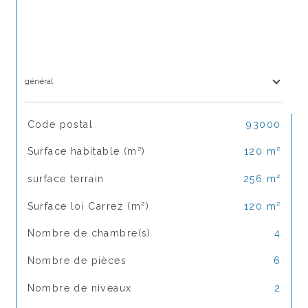
général
TRAD_SIROCCO_Caracteristique
Valeurs
Code postal
93000
Surface habitable (m²)
120 m²
surface terrain
256 m²
Surface loi Carrez (m²)
120 m²
Nombre de chambre(s)
4
Nombre de pièces
6
Nombre de niveaux
2