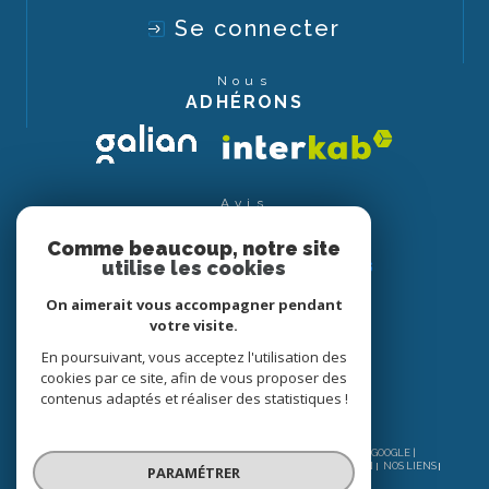
Se connecter
Nous
ADHÉRONS
Avis
CLIENTS
Comme beaucoup, notre site
utilise les cookies
On aimerait vous accompagner pendant
votre visite.
En poursuivant, vous acceptez l'utilisation des
cookies par ce site, afin de vous proposer des
contenus adaptés et réaliser des statistiques !
© 2026 | TOUS DROITS RÉSERVÉS | TRADUCTION POWERED BY GOOGLE |
NOS HONORAIRES
PLAN DU SITE
MENTIONS LÉGALES
ADMIN
NOS LIENS
PARAMÉTRER
POLITIQUE RGPD
COOKIES