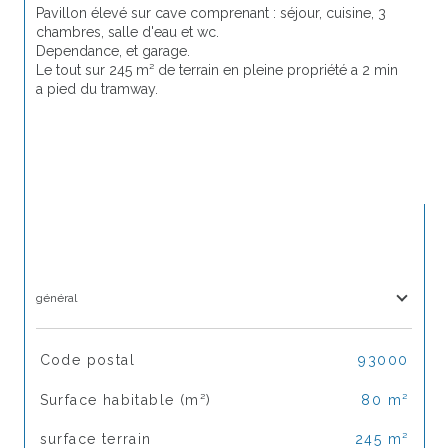
Pavillon élevé sur cave comprenant : séjour, cuisine, 3 
chambres, salle d'eau et wc.
Dependance, et garage.
Le tout sur 245 m² de terrain en pleine propriété a 2 min 
a pied du tramway.
général
TRAD_SIROCCO_Caracteristique
Valeurs
Code postal
93000
Surface habitable (m²)
80 m²
surface terrain
245 m²