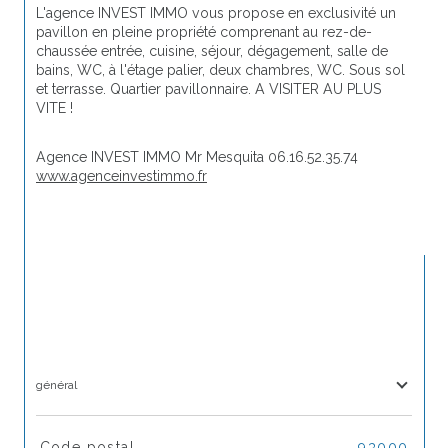
L'agence INVEST IMMO vous propose en exclusivité un 
pavillon en pleine propriété comprenant au rez-de-
chaussée entrée, cuisine, séjour, dégagement, salle de 
bains, WC, à l'étage palier, deux chambres, WC. Sous sol 
et terrasse. Quartier pavillonnaire. A VISITER AU PLUS 
VITE !
Agence INVEST IMMO Mr Mesquita 06.16.52.35.74 
www.agenceinvestimmo.fr
général
TRAD_SIROCCO_Caracteristique
Valeurs
Code postal
93000