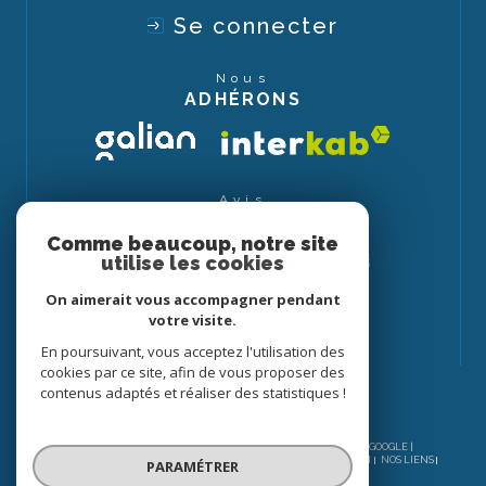
Se connecter
Nous
ADHÉRONS
Avis
CLIENTS
Comme beaucoup, notre site
utilise les cookies
On aimerait vous accompagner pendant
votre visite.
En poursuivant, vous acceptez l'utilisation des
cookies par ce site, afin de vous proposer des
contenus adaptés et réaliser des statistiques !
© 2026 | TOUS DROITS RÉSERVÉS | TRADUCTION POWERED BY GOOGLE |
NOS HONORAIRES
PLAN DU SITE
MENTIONS LÉGALES
ADMIN
NOS LIENS
PARAMÉTRER
POLITIQUE RGPD
COOKIES