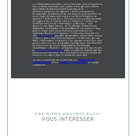
Les informations recueillies sur ce formulaire sont enregistrées
dans un fichier informatisé par La Boite Immo agissant comme
Sous-traitant du traitement pour la gestion de la
clientèle/prospects de l'Agence / du Réseau qui reste
Responsable du Traitement de vos Données personnelles. La
base légale du traitement repose sur l'intérêt légitime de
l'Agence / du Réseau. Elles sont conservées jusqu'à demande
de suppression et sont destinées à l'Agence / au Réseau.
Conformément à la loi « informatique et libertés », vous
disposez des droits d’accès, de rectification, d’effacement,
d’opposition, de limitation et de portabilité de vos données. Vous
pouvez retirer votre consentement à tout moment en
contactant directement l’Agence / Le Réseau. Consultez le
site
https://cnil.fr/fr
pour plus d’informations sur vos droits. Si vous
estimez, après avoir contacté l'Agence / le Réseau, que vos
droits « Informatique et Libertés » ne sont pas respectés, vous
pouvez adresser une réclamation à la CNIL. Nous vous informons
de l’existence de la liste d'opposition au démarchage
téléphonique « Bloctel », sur laquelle vous pouvez vous inscrire
ici :
https://www.bloctel.gouv.fr
. Dans le cadre de la protection des
Données personnelles, nous vous invitons à ne pas inscrire de
Données sensibles dans le champ de saisie libre.
Ce site est protégé par reCAPTCHA, les
Politiques de
Confidentialité
et es
Conditions d'utilisation
de Google
s'appliquent.
Ces biens peuvent aussi
VOUS INTÉRESSER