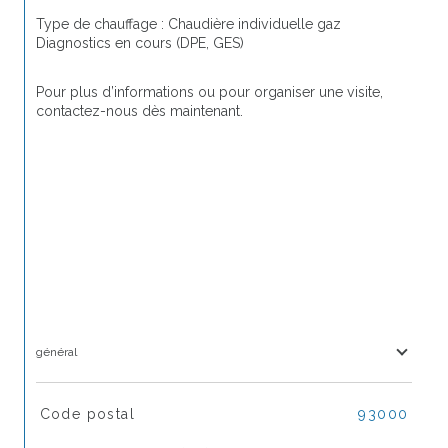
Type de chauffage : Chaudière individuelle gaz
Diagnostics en cours (DPE, GES)
Pour plus d’informations ou pour organiser une visite, 
contactez-nous dès maintenant.
général
TRAD_SIROCCO_Caracteristique
Valeurs
Code postal
93000