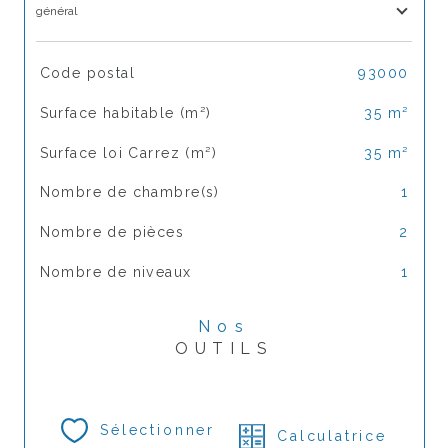
général
TRAD_SIROCCO_Caracteristique
Valeurs
Code postal
93000
Surface habitable (m²)
35 m²
Surface loi Carrez (m²)
35 m²
Nombre de chambre(s)
1
Nombre de pièces
2
Nombre de niveaux
1
Nos
OUTILS
Sélectionner
Calculatrice