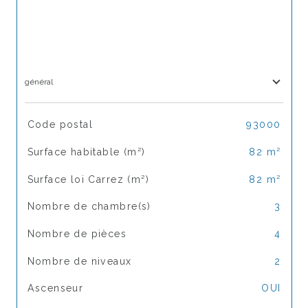
général
TRAD_SIROCCO_Caracteristique
Valeurs
Code postal
93000
Surface habitable (m²)
82 m²
Surface loi Carrez (m²)
82 m²
Nombre de chambre(s)
3
Nombre de pièces
4
Nombre de niveaux
2
Ascenseur
OUI