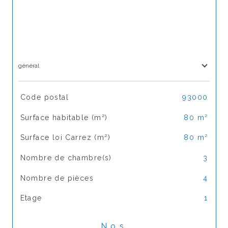
général
TRAD_SIROCCO_Caracteristique
Valeurs
Code postal
93000
Surface habitable (m²)
80 m²
Surface loi Carrez (m²)
80 m²
Nombre de chambre(s)
3
Nombre de pièces
4
Etage
1
Nos