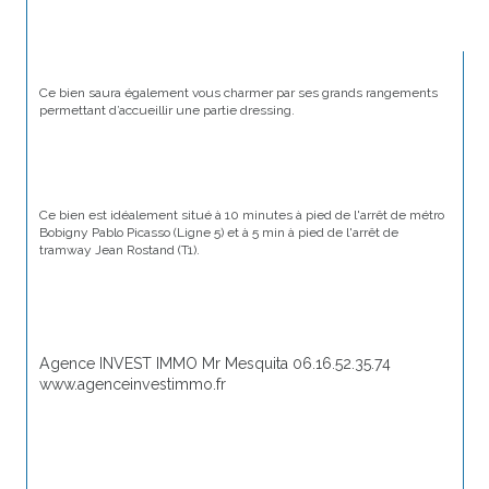
Ce bien saura également vous charmer par ses grands rangements 
permettant d’accueillir une partie dressing.
Ce bien est idéalement situé à 10 minutes à pied de l'arrêt de métro 
Bobigny Pablo Picasso (Ligne 5) et à 5 min à pied de l'arrêt de 
tramway Jean Rostand (T1).
Agence INVEST IMMO Mr Mesquita 06.16.52.35.74 
www.agenceinvestimmo.fr 