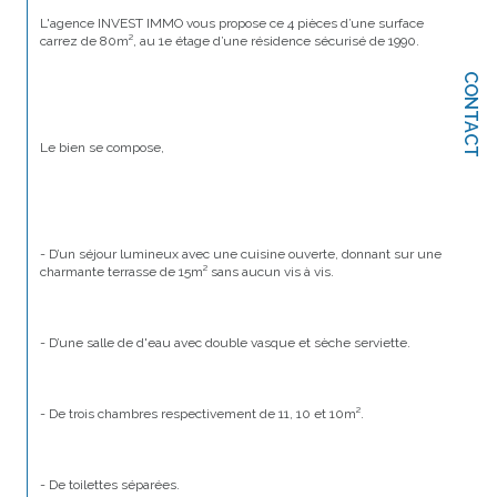
L'agence INVEST IMMO vous propose ce 4 pièces d’une surface 
carrez de 80m², au 1e étage d’une résidence sécurisé de 1990.
CONTACT
Le bien se compose,
- D’un séjour lumineux avec une cuisine ouverte, donnant sur une 
charmante terrasse de 15m² sans aucun vis à vis.
- D’une salle de d'eau avec double vasque et sèche serviette.
- De trois chambres respectivement de 11, 10 et 10m².
- De toilettes séparées.