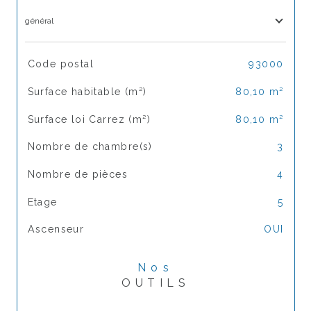
général
TRAD_SIROCCO_Caracteristique
Valeurs
Code postal
93000
Surface habitable (m²)
80,10 m²
Surface loi Carrez (m²)
80,10 m²
Nombre de chambre(s)
3
Nombre de pièces
4
Etage
5
Ascenseur
OUI
Nos
OUTILS