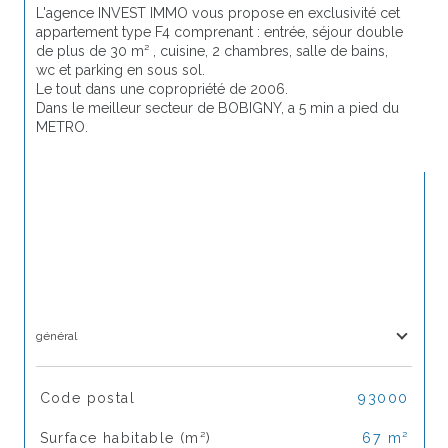
L'agence INVEST IMMO vous propose en exclusivité cet 
appartement type F4 comprenant : entrée, séjour double 
de plus de 30 m² , cuisine, 2 chambres, salle de bains, 
wc et parking en sous sol.
Le tout dans une copropriété de 2006.
Dans le meilleur secteur de BOBIGNY, a 5 min a pied du 
METRO.
général
TRAD_SIROCCO_Caracteristique
Valeurs
Code postal
93000
Surface habitable (m²)
67 m²