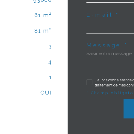
E-mail *
81 m²
81 m²
Message *
3
4
1
J'ai pris connaissance d
traitement de mes donn
OUI
* Champ obligato