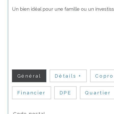
Un bien idéal pour une famille ou un investisse
Général
Détails +
Copro
Financier
DPE
Quartier
TRAD_SIROCCO_Caracteristique
Valeurs
Code postal