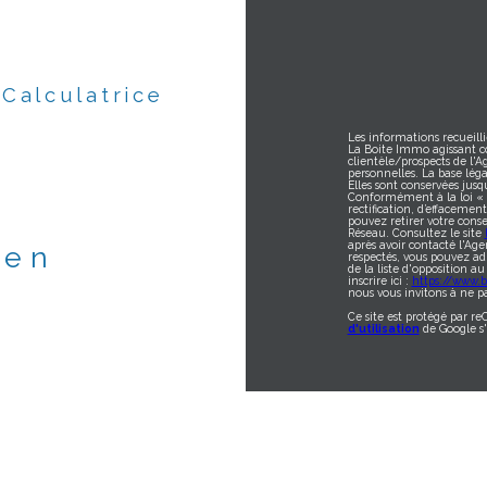
Calculatrice
Les informations recueilli
La Boite Immo agissant c
clientèle/prospects de l'
personnelles. La base léga
Elles sont conservées jus
Conformément à la loi « in
rectification, d’effacemen
pouvez retirer votre con
Réseau. Consultez le site
après avoir contacté l'Age
ien
respectés, vous pouvez ad
de la liste d'opposition 
inscrire ici :
https://www.bl
nous vous invitons à ne pa
Ce site est protégé par r
d'utilisation
de Google s'