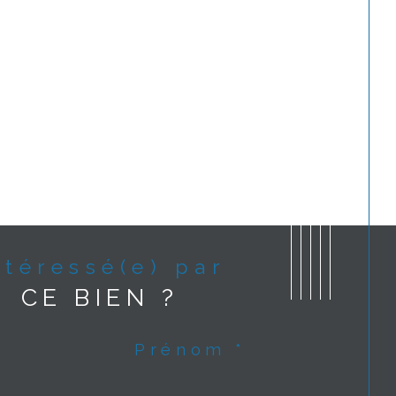
Intéressé(e) par
CE BIEN ?
Prénom *