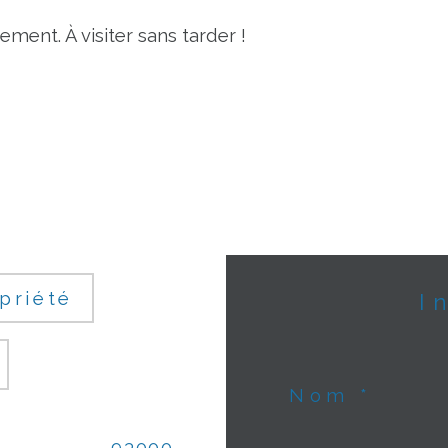
ment. À visiter sans tarder !
priété
Nom *
93000