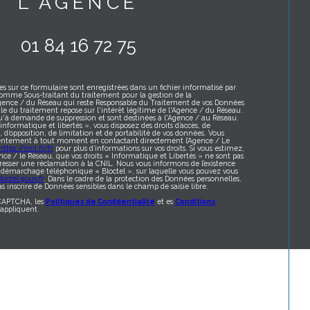
L'AGENCE
01 84 16 72 75
es sur ce formulaire sont enregistrées dans un fichier informatisé par
omme Sous-traitant du traitement pour la gestion de la
Agence / du Réseau qui reste Responsable du Traitement de vos Données
le du traitement repose sur l'intérêt légitime de l'Agence / du Réseau.
qu'à demande de suppression et sont destinées à l'Agence / au Réseau.
formatique et libertés », vous disposez des droits d’accès, de
t, d’opposition, de limitation et de portabilité de vos données. Vous
sentement à tout moment en contactant directement l’Agence / Le
https://cnil.fr/fr
pour plus d’informations sur vos droits. Si vous estimez,
nce / le Réseau, que vos droits « Informatique et Libertés » ne sont pas
resser une réclamation à la CNIL. Nous vous informons de l’existence
au démarchage téléphonique « Bloctel », sur laquelle vous pouvez vous
octel.gouv.fr
. Dans le cadre de la protection des Données personnelles,
s inscrire de Données sensibles dans le champ de saisie libre.
eCAPTCHA, les
Politiques de Confidentialité
et es
Conditions
appliquent.