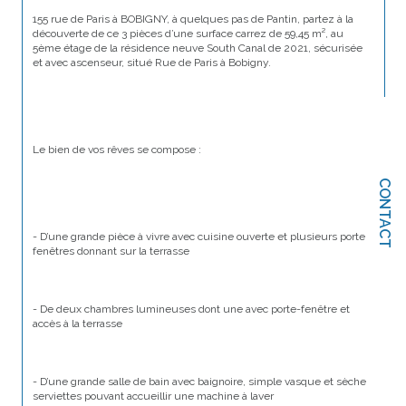
155 rue de Paris à BOBIGNY, à quelques pas de Pantin, partez à la 
découverte de ce 3 pièces d’une surface carrez de 59,45 m², au 
5ème étage de la résidence neuve South Canal de 2021, sécurisée 
et avec ascenseur, situé Rue de Paris à Bobigny.
Le bien de vos rêves se compose :
CONTACT
- D’une grande pièce à vivre avec cuisine ouverte et plusieurs portes 
fenêtres donnant sur la terrasse
- De deux chambres lumineuses dont une avec porte-fenêtre et 
accès à la terrasse
- D’une grande salle de bain avec baignoire, simple vasque et sèche 
serviettes pouvant accueillir une machine à laver