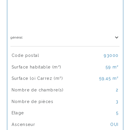
général
TRAD_SIROCCO_Caracteristique
Valeurs
Code postal
93000
Surface habitable (m²)
59 m²
Surface loi Carrez (m²)
59,45 m²
Nombre de chambre(s)
2
Nombre de pièces
3
Etage
5
Ascenseur
OUI