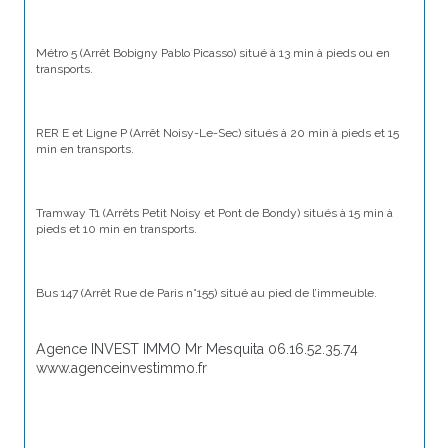
Métro 5 (Arrêt Bobigny Pablo Picasso) situé à 13 min à pieds ou en 
transports.
RER E et Ligne P (Arrêt Noisy-Le-Sec) situés à 20 min à pieds et 15 
min en transports.
Tramway T1 (Arrêts Petit Noisy et Pont de Bondy) situés à 15 min à 
pieds et 10 min en transports.
Bus 147 (Arrêt Rue de Paris n°155) situé au pied de l’immeuble.
Agence INVEST IMMO Mr Mesquita 06.16.52.35.74 
www.agenceinvestimmo.fr