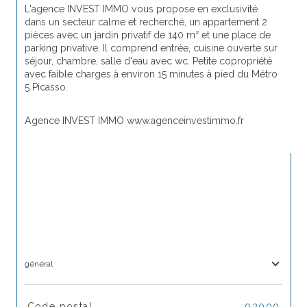
L'agence INVEST IMMO vous propose en exclusivité 
dans un secteur calme et recherché, un appartement 2 
pièces avec un jardin privatif de 140 m² et une place de 
parking privative. Il comprend entrée, cuisine ouverte sur 
séjour, chambre, salle d'eau avec wc. Petite copropriété 
avec faible charges à environ 15 minutes à pied du Métro 
5 Picasso.
Agence INVEST IMMO www.agenceinvestimmo.fr
général
TRAD_SIROCCO_Caracteristique
Valeurs
Code postal
93000