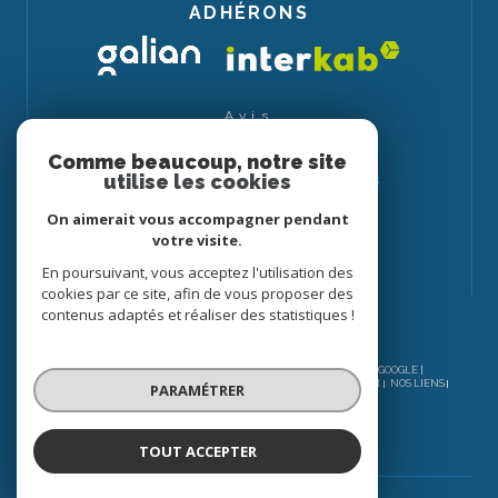
ADHÉRONS
Avis
CLIENTS
Comme beaucoup, notre site
utilise les cookies
On aimerait vous accompagner pendant
votre visite.
En poursuivant, vous acceptez l'utilisation des
cookies par ce site, afin de vous proposer des
contenus adaptés et réaliser des statistiques !
© 2026 | TOUS DROITS RÉSERVÉS | TRADUCTION POWERED BY GOOGLE |
NOS HONORAIRES
PLAN DU SITE
MENTIONS LÉGALES
ADMIN
NOS LIENS
PARAMÉTRER
POLITIQUE RGPD
COOKIES
TOUT ACCEPTER