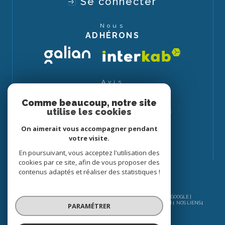
Se connecter
Nous
ADHÉRONS
Avis
CLIENTS
Comme beaucoup, notre site
utilise les cookies
On aimerait vous accompagner pendant
votre visite.
En poursuivant, vous acceptez l'utilisation des
cookies par ce site, afin de vous proposer des
contenus adaptés et réaliser des statistiques !
© 2026 | TOUS DROITS RÉSERVÉS | TRADUCTION POWERED BY GOOGLE |
NOS HONORAIRES
PLAN DU SITE
MENTIONS LÉGALES
ADMIN
NOS LIENS
PARAMÉTRER
POLITIQUE RGPD
COOKIES