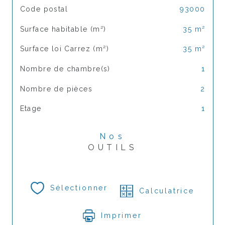
TRAD_SIROCCO_Caracteristique
Valeurs
Code postal
93000
Surface habitable (m²)
35 m²
Surface loi Carrez (m²)
35 m²
Nombre de chambre(s)
1
Nombre de pièces
2
Etage
1
Nos
OUTILS
Sélectionner
Calculatrice
Imprimer