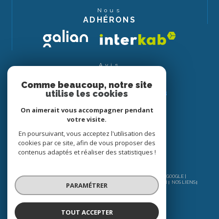
Nous
ADHÉRONS
Avis
CLIENTS
Comme beaucoup, notre site
utilise les cookies
On aimerait vous accompagner pendant
votre visite.
En poursuivant, vous acceptez l'utilisation des
cookies par ce site, afin de vous proposer des
contenus adaptés et réaliser des statistiques !
© 2026 | TOUS DROITS RÉSERVÉS | TRADUCTION POWERED BY GOOGLE |
NOS HONORAIRES
PLAN DU SITE
MENTIONS LÉGALES
ADMIN
NOS LIENS
PARAMÉTRER
POLITIQUE RGPD
COOKIES
TOUT ACCEPTER