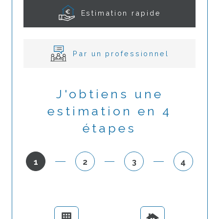
Estimation rapide
Par un professionnel
J'obtiens une
estimation en 4
étapes
1
2
3
4
N°