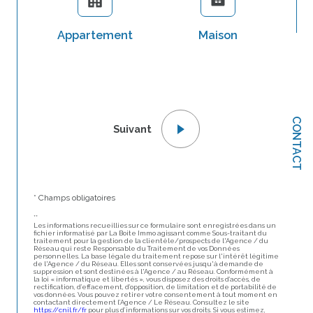
Appartement
Maison
Li
Co
CONTACT
Suivant
Vi
* Champs obligatoires
**
Les informations recueillies sur ce formulaire sont enregistrées dans un
fichier informatisé par La Boite Immo agissant comme Sous-traitant du
An
traitement pour la gestion de la clientèle/prospects de l'Agence / du
Réseau qui reste Responsable du Traitement de vos Données
personnelles. La base légale du traitement repose sur l'intérêt légitime
de l'Agence / du Réseau. Elles sont conservées jusqu'à demande de
suppression et sont destinées à l'Agence / au Réseau. Conformément à
la loi « informatique et libertés », vous disposez des droits d’accès, de
rectification, d’effacement, d’opposition, de limitation et de portabilité de
vos données. Vous pouvez retirer votre consentement à tout moment en
No
contactant directement l’Agence / Le Réseau. Consultez le site
https://cnil.fr/fr
pour plus d’informations sur vos droits. Si vous estimez,