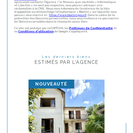
après avoir contacté l'Agence / le Réseau, que vos droits « Informatique
et Libertés » ne sont pas respectés, vous pouvez adresser une
réclamation à la CNIL. Nous vous informons de l’existence de la liste
d'opposition au démarchage téléphonique « Bloctel », sur laquelle vous
pouvez vous inscrire ici :
https://www.bloctel.gouv.fr
. Dans le cadre de la
protection des Données personnelles, nous vous invitons à ne pas inscrire
Et
de Données sensibles dans le champ de saisie libre.
Ce site est protégé par reCAPTCHA, les
Politiques de Confidentialité
et
Saisi
es
Conditions d'utilisation
de Google s'appliquent.
Su
Je souhaite une
estimation pour
Les derniers biens
ESTIMÉS PAR L'AGENCE
vendre mon bien
louer mon bien
Su
NOUVEAUTÉ
Je renseigne les
informations de mon bien
Su
Type de bien *
Sélectionnez le type de bien *