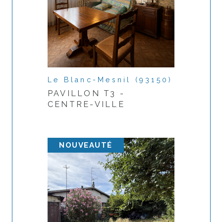
j'ai pris connaissance de la politique de
confidentialité et des informations relatives au
traitement de mes données personnelles **
* Champs obligatoires
Le Blanc-Mesnil (93150)
PAVILLON T3 -
Envoyer
CENTRE-VILLE
**
Les informations recueillies sur ce formulaire sont enregistrées
NOUVEAUTÉ
dans un fichier informatisé par La Boite Immo agissant comme
Sous-traitant du traitement pour la gestion de la
clientèle/prospects de l'Agence / du Réseau qui reste
Responsable du Traitement de vos Données personnelles. La
base légale du traitement repose sur l'intérêt légitime de
l'Agence / du Réseau. Elles sont conservées jusqu'à demande
de suppression et sont destinées à l'Agence / au Réseau.
Conformément à la loi « informatique et libertés », vous
disposez des droits d’accès, de rectification, d’effacement,