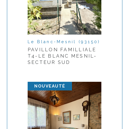
Adresse du bien *
Date de disponibilité *
Le Blanc-Mesnil (93150)
PAVILLON FAMILLIALE
T4-LE BLANC MESNIL-
Mes coordonnées
SECTEUR SUD
Nom et prénom *
NOUVEAUTÉ
Téléphone *
Adresse email *